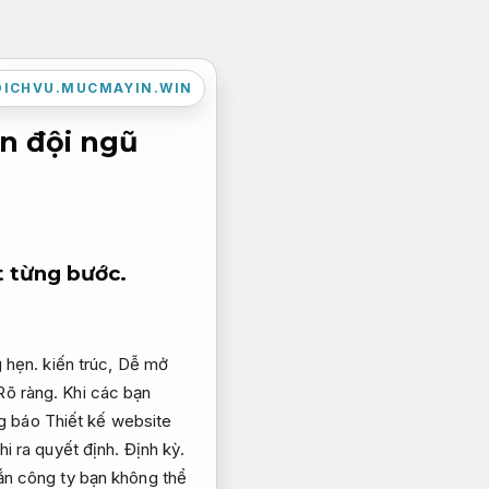
DICHVU.MUCMAYIN.WIN
ản đội ngũ
t từng bước.
 hẹn.
kiến trúc,
Dễ mở
Rõ ràng.
Khi các bạn
g báo Thiết kế website
hi ra quyết định.
Định kỳ.
ắn công ty bạn không thể