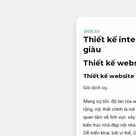
Bỏ
qua
nội
dung
DỊCH VỤ
Thiết kế int
giàu
Thiết kế webs
Thiết kế website 
Gói dịch vụ.
Mang sự tốc độ lan tỏa 
rộng.
nội thất chính là n
quan tâm về lĩnh vực xây
kiến trúc nhà đẹp nội nhà
Dễ triển khai.
bởi vì thế,
G