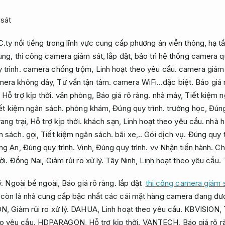
C.ty nổi tiếng trong lĩnh vực cung cấp phương án viễn thông, hạ t
ung, thi công camera giám sát, lắp đặt, bảo trì hệ thống camera 
 trình.
camera chống trộm,
Linh hoạt theo yêu cầu.
camera giám 
mera không dây,
Tư vấn tận tâm.
camera WiFi…đặc biệt.
Báo giá 
,
Hỗ trợ kịp thời.
văn phòng,
Báo giá rõ ràng.
nhà máy,
Tiết kiệm n
ết kiệm ngân sách.
phòng khám,
Đúng quy trình.
trường học,
Đúng
rang trại,
Hỗ trợ kịp thời.
khách sạn,
Linh hoạt theo yêu cầu.
nhà h
n sách.
gọi,
Tiết kiệm ngân sách.
bãi xe,..
Gói dịch vụ.
Đúng quy t
ong An,
Đúng quy trình.
Vinh,
Đúng quy trình.
vv Nhận tiến hành.
Ch
ời.
Đồng Nai,
Giảm rủi ro xử lý.
Tây Ninh,
Linh hoạt theo yêu cầu.
T
.
Ngoài bề ngoài,
Báo giá rõ ràng.
lắp đặt
thi công camera giám s
 còn là nhà cung cấp bậc nhất các cái mặt hàng camera đang đư
ION,
Giảm rủi ro xử lý.
DAHUA,
Linh hoạt theo yêu cầu.
KBVISION,
eo yêu cầu.
HDPARAGON,
Hỗ trợ kịp thời.
VANTECH,
Báo giá rõ r