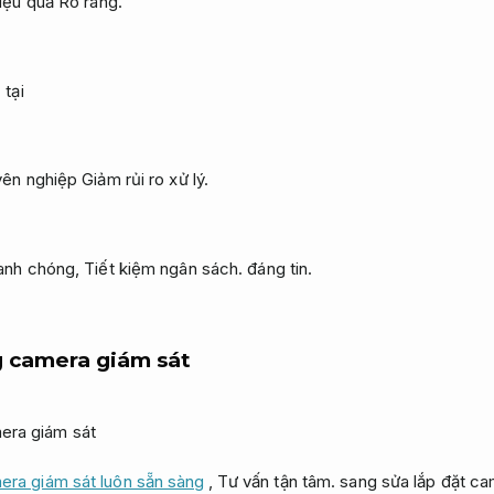
hiệu quả
Rõ ràng.
 tại
uyên nghiệp
Giảm rủi ro xử lý.
hanh chóng,
Tiết kiệm ngân sách.
đáng tin.
g camera giám sát
era giám sát luôn sẵn sàng
,
Tư vấn tận tâm.
sang sửa lắp đặt ca