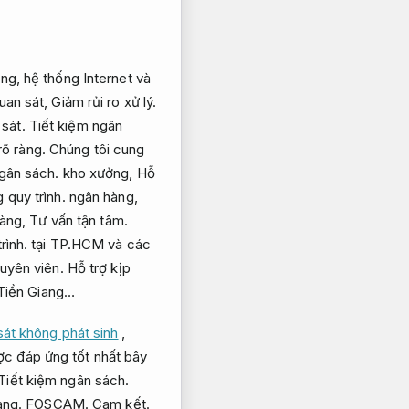
ầng, hệ thống Internet và
quan sát,
Giảm rủi ro xử lý.
sát.
Tiết kiệm ngân
rõ ràng.
Chúng tôi cung
gân sách.
kho xưởng,
Hỗ
 quy trình.
ngân hàng,
àng,
Tư vấn tận tâm.
rình.
tại TP.HCM và các
uyên viên.
Hỗ trợ kịp
iền Giang…
át không phát sinh
,
ợc đáp ứng tốt nhất bây
Tiết kiệm ngân sách.
àng.
FOSCAM.
Cam kết.