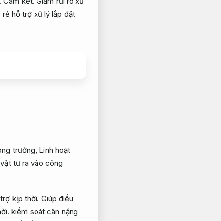
.
Cam kết.
Giảm rủi ro xử
ẻ hỗ trợ xử lý lắp đặt
ông trường,
Linh hoạt
vật tư ra vào công
trợ kịp thời.
Giúp điều
ời.
kiểm soát cân nặng