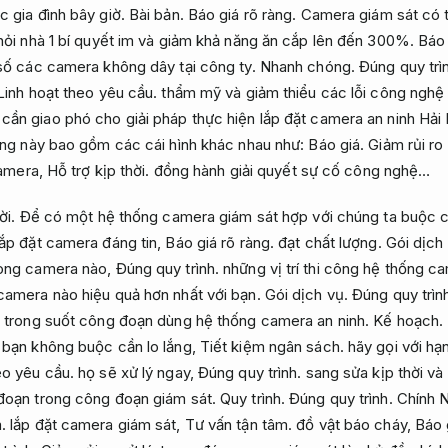
c gia đình bây giờ.
Bài bản.
Báo giá rõ ràng.
Camera giám sát có t
khỏi nhà 1 bí quyết im và giảm khả năng ăn cắp lên đến 300%.
Báo 
 số các camera không dây tại công ty.
Nhanh chóng.
Đúng quy trì
Linh hoạt theo yêu cầu.
thẩm mỹ và giảm thiểu các lỗi công ngh
cần giao phó cho giải pháp thực hiện lắp đặt camera an ninh Hả
ng này bao gồm các cái hình khác nhau như:
Báo giá.
Giảm rủi ro 
camera,
Hỗ trợ kịp thời.
đồng hành giải quyết sự cố công nghệ…
ời.
Để có một hệ thống camera giám sát hợp với chúng ta buộc c
lắp đặt camera đáng tin,
Báo giá rõ ràng.
đạt chất lượng.
Gói dịch
dòng camera nào,
Đúng quy trình.
những vị trí thi công hệ thống c
camera nào hiệu quả hơn nhất với bạn.
Gói dịch vụ.
Đúng quy trìn
 trong suốt công đoạn dùng hệ thống camera an ninh.
Kế hoạch.
 bạn không buộc cần lo lắng,
Tiết kiệm ngân sách.
hãy gọi với hạ
eo yêu cầu.
họ sẽ xử lý ngay,
Đúng quy trình.
sang sửa kịp thời và 
 đoạn trong công đoạn giám sát.
Quy trình.
Đúng quy trình.
Chính N
.
lắp đặt camera giám sát,
Tư vấn tận tâm.
đồ vật báo cháy,
Báo 