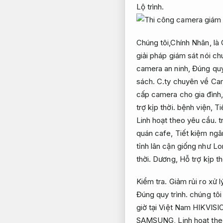
Lộ trình.
Chúng tôi,Chính Nhân, là 
giải pháp giám sát nói ch
camera an ninh,
Đúng quy
sách.
C.ty chuyên về Ca
cấp camera cho gia đình
trợ kịp thời.
bệnh viện,
Ti
Linh hoạt theo yêu cầu.
t
quán cafe,
Tiết kiệm ngâ
tỉnh lân cận giống như L
thời.
Dương,
Hỗ trợ kịp th
Kiểm tra.
Giảm rủi ro xử lý
Đúng quy trình.
chúng tôi
giờ tại Việt Nam HIKVIS
SAMSUNG,
Linh hoạt th