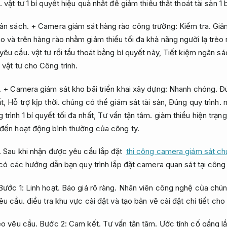
.
vật tư 1 bí quyết hiệu quả nhất để giảm thiểu thất thoát tài sản 1 b
ân sách.
+ Camera giám sát hàng rào công trường:
Kiểm tra.
Giảm
o và trên hàng rào nhằm giảm thiểu tối đa khả năng người lạ trèo
 yêu cầu.
vật tư rồi tẩu thoát bằng bí quyết này,
Tiết kiệm ngân sá
vật tư cho Công trình.
.
+ Camera giám sát kho bãi triển khai xây dựng:
Nhanh chóng.
Đú
ất,
Hỗ trợ kịp thời.
chúng có thể giám sát tài sản,
Đúng quy trình.
n
rình 1 bí quyết tối đa nhất,
Tư vấn tận tâm.
giảm thiểu hiện trạn
đến hoạt động bình thường của công ty.
.
Sau khi nhận được yêu cầu lắp đặt
thi công camera giám sát c
có các hướng dẫn bạn quy trình lắp đặt camera quan sát tại công
Bước 1:
Linh hoạt.
Báo giá rõ ràng.
Nhân viên công nghệ của chúng
êu cầu.
điều tra khu vực cài đặt và tạo bản vẽ cài đặt chi tiết cho
eo yêu cầu.
Bước 2:
Cam kết.
Tư vấn tận tâm.
Ước tính cố gắng lắp