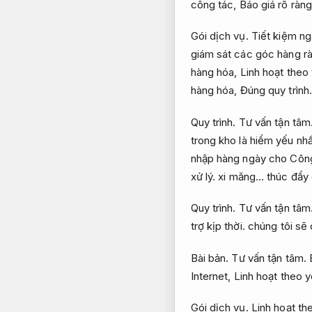
công tác,
Báo giá rõ ràng
Gói dịch vụ.
Tiết kiệm ng
giám sát các góc hàng rà
hàng hóa,
Linh hoạt theo
hàng hóa,
Đúng quy trình.
Quy trình.
Tư vấn tận tâm
trong kho là hiểm yếu nh
nhập hàng ngày cho Công t
xử lý.
xi măng… thúc đẩy 
Quy trình.
Tư vấn tận tâm
trợ kịp thời.
chúng tôi sẽ 
Bài bản.
Tư vấn tận tâm.
Internet,
Linh hoạt theo y
Gói dịch vụ.
Linh hoạt th