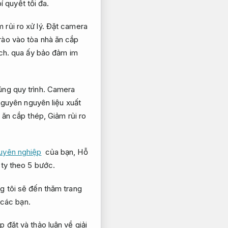
í quyết tối đa.
 rủi ro xử lý.
Đặt camera
 rào vào tòa nhà ăn cắp
ch.
qua ấy bảo đảm im
ng quy trình.
Camera
guyên nguyên liệu xuất
g ăn cắp thép,
Giảm rủi ro
huyên nghiệp
của bạn,
Hỗ
 ty theo 5 bước.
 tôi sẽ đến thăm trang
 các bạn.
 đặt và thảo luận về giải