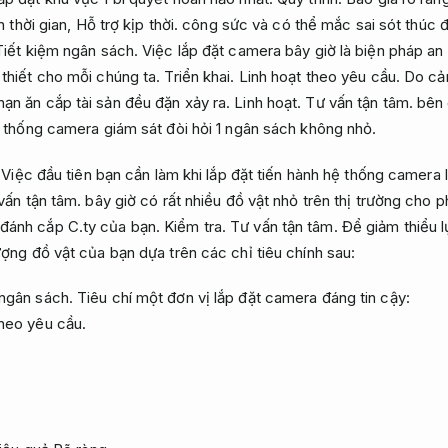
n thời gian,
Hỗ trợ kịp thời.
công sức và có thể mắc sai sót thúc đ
Tiết kiệm ngân sách.
Việc lắp đặt camera bây giờ là biện pháp an 
thiết cho mỗi chúng ta.
Triển khai.
Linh hoạt theo yêu cầu.
Do cả
ạn ăn cắp tài sản đều đặn xảy ra.
Linh hoạt.
Tư vấn tận tâm.
bên 
ệ thống camera giám sát đòi hỏi 1 ngân sách không nhỏ.
Việc đầu tiên bạn cần làm khi lắp đặt tiến hành hệ thống camera
vấn tận tâm.
bây giờ có rất nhiều đồ vật nhỏ trên thị trường cho 
đánh cắp C.ty của bạn.
Kiểm tra.
Tư vấn tận tâm.
Để giảm thiểu l
ợng đồ vật của bạn dựa trên các chỉ tiêu chính sau:
 ngân sách.
Tiêu chí một đơn vị lắp đặt camera đáng tin cậy:
theo yêu cầu.