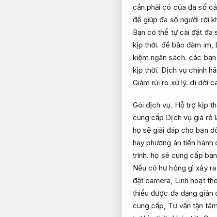
cần phải có của đa số cá
để giúp đa số người rời 
Bạn có thể tự cài đặt đa
kịp thời.
để bảo đảm im,
kiệm ngân sách.
các bạn 
kịp thời.
Dịch vụ chính hã
Giảm rủi ro xử lý.
di dời 
Gói dịch vụ.
Hỗ trợ kịp th
cung cấp Dịch vụ giá rẻ 
họ sẽ giải đáp cho bạn 
hay phương án tiến hành 
trình.
họ sẽ cung cấp bạn
Nếu có hư hỏng gì xảy ra
đặt camera,
Linh hoạt th
thiểu được đa dạng gián
cung cấp,
Tư vấn tận tâm