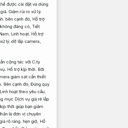
hể được cài đặt và dùng
giá.
Giảm rủi ro xử lý.
nh.
bên cạnh đó,
Hỗ trợ
ệ không đáng có,
Tiết
i Nam.
Linh hoạt.
Hỗ trợ
xử lý.
dỡ lắp camera,
ần cộng tác với C.ty
 vụ.
Hỗ trợ kịp thời.
Bởi
amera giám sát cần thiết
h.
Bên cạnh đó,
Đúng quy
Linh hoạt theo yêu cầu.
ng mục Dịch vụ giá rẻ lắp
kịp thời giúp bạn giảm
hân là đơn vị chuyên
giá rõ ràng.
hẹn giờ,
Hỗ