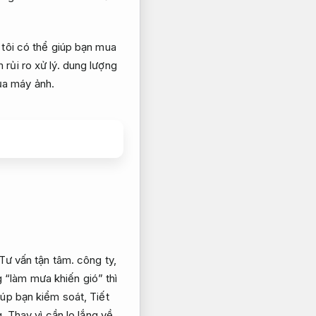
tôi có thể giúp bạn mua
 rủi ro xử lý.
dung lượng
của máy ảnh.
Tư vấn tận tâm.
công ty,
“làm mưa khiến gió” thì
giúp bạn kiểm soát,
Tiết
.
Thay vì cần lo lắng về