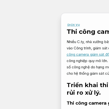
Bỏ
qua
nội
dung
DỊCH VỤ
Thi công cam
Nhiều C.ty, nhà xưởng bâ
vào Công trình, giám sát
công camera giám sát độ
công nghiệp quy mô lớn.
số công nghệ do hạng mục
cho hệ thống giám sát c
Triển khai t
rủi ro xử lý.
Thi công camera 