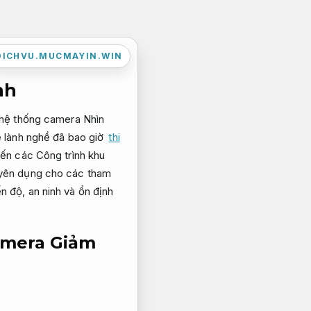
DICHVU.MUCMAYIN.WIN
nh
 hệ thống camera Nhìn
ệ lành nghề đã bao giờ
thi
ến các Công trình khu
uyên dụng cho các tham
 độ, an ninh và ổn định
camera
Giảm