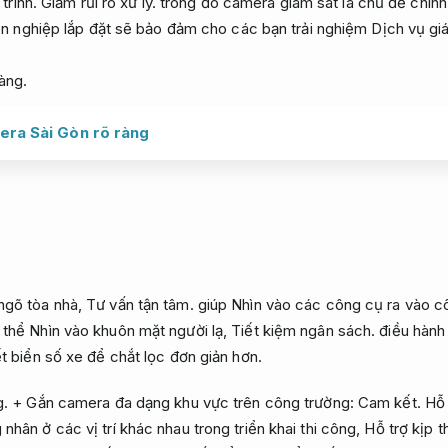
trình.
Giảm rủi ro xử lý.
trong đó camera giám sát là chủ đề chính
n nghiệp lắp đặt sẽ bảo đảm cho các bạn trải nghiệm Dịch vụ giá r
ràng.
era Sài Gòn rõ ràng
a
ngõ tòa nhà,
Tư vấn tận tâm.
giúp Nhìn vào các công cụ ra vào c
thể Nhìn vào khuôn mặt người lạ,
Tiết kiệm ngân sách.
điều hành 
t biển số xe để chắt lọc đơn giản hơn.
g.
+ Gắn camera đa dạng khu vực trên công trường:
Cam kết.
Hỗ 
hân ở các vị trí khác nhau trong triển khai thi công,
Hỗ trợ kịp th