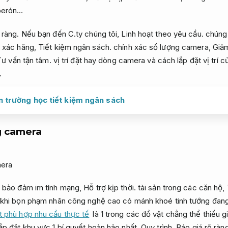
erón…
 ràng.
Nếu bạn đến C.ty chúng tôi,
Linh hoạt theo yêu cầu.
chúng 
h xác hãng,
Tiết kiệm ngân sách.
chính xác số lượng camera,
Giảm
Tư vấn tận tâm.
vị trí đặt hay dòng camera và cách lắp đặt vị trí 
.
in trường học tiết kiệm ngân sách
g camera
c bảo đảm im tính mạng,
Hỗ trợ kịp thời.
tài sản trong các căn hộ,
khi bọn phạm nhân công nghệ cao có mánh khoé tinh tướng đang 
t phù hợp nhu cầu thực tế
là 1 trong các đồ vật chẳng thể thiếu 
ắp đặt khu vực 1 bí quyết hoàn hảo nhất.
Quy trình.
Báo giá rõ ràng