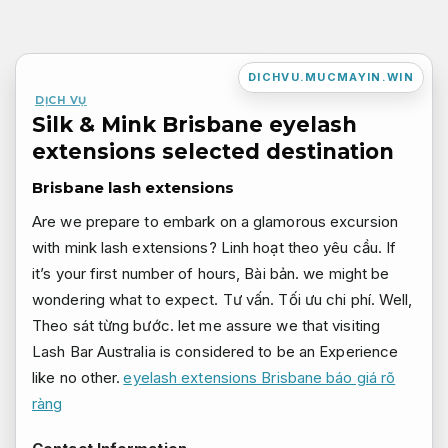
Bỏ
qua
nội
DICHVU.MUCMAYIN.WIN
dung
DỊCH VỤ
Silk & Mink Brisbane eyelash
extensions selected destination
Brisbane lash extensions
Are we prepare to embark on a glamorous excursion
with mink lash extensions?
Linh hoạt theo yêu cầu.
If
it’s your first number of hours,
Bài bản.
we might be
wondering what to expect.
Tư vấn.
Tối ưu chi phí.
Well,
Theo sát từng bước.
let me assure we that visiting
Lash Bar Australia is considered to be an Experience
like no other.
eyelash extensions Brisbane báo giá rõ
ràng