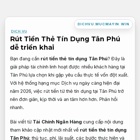
Bỏ
qua
nội
DICHVU.MUCMAYIN.WIN
dung
DỊCH VỤ
Rút Tiền Thẻ Tín Dụng Tân Phú
dễ triển khai
Bạn đang cần
rút tiền thẻ tín dụng Tân Phú
? Đây là
giải pháp tài chính linh hoạt được nhiều khách hàng tại
Tân Phú lựa chọn khi gặp yêu cầu thực tế vốn đột xuất.
Với hệ thống hạng mục Dịch vụ ngày càng hiện đại
năm 2026, việc rút tiền từ thẻ tín dụng tại Tân Phú trở
nên đơn giản, kịp thời và an tâm hơn hơn.
Phản hồi
nhanh.
Bài viết từ
Tài Chính Ngân Hàng
cung cấp nội dung
tham khảo cập nhật mới nhất về
rút tiền thẻ tín dụng
Tân Phú
: thủ tục, phí, lãi suất, các bước thực hiện và