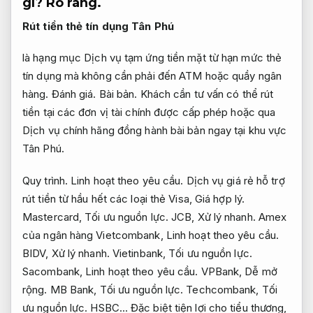
gì?
Rõ ràng.
Rút tiền thẻ tín dụng Tân Phú
là hạng mục Dịch vụ tạm ứng tiền mặt từ hạn mức thẻ
tín dụng mà không cần phải đến ATM hoặc quầy ngân
hàng.
Đánh giá.
Bài bản.
Khách cần tư vấn có thể rút
tiền tại các đơn vị tài chính được cấp phép hoặc qua
Dịch vụ chính hãng đồng hành bài bản ngay tại khu vực
Tân Phú.
Quy trình.
Linh hoạt theo yêu cầu.
Dịch vụ giá rẻ hỗ trợ
rút tiền từ hầu hết các loại thẻ Visa,
Giá hợp lý.
Mastercard,
Tối ưu nguồn lực.
JCB,
Xử lý nhanh.
Amex
của ngân hàng Vietcombank,
Linh hoạt theo yêu cầu.
BIDV,
Xử lý nhanh.
Vietinbank,
Tối ưu nguồn lực.
Sacombank,
Linh hoạt theo yêu cầu.
VPBank,
Dễ mở
rộng.
MB Bank,
Tối ưu nguồn lực.
Techcombank,
Tối
ưu nguồn lực.
HSBC… Đặc biệt tiện lợi cho tiểu thương,