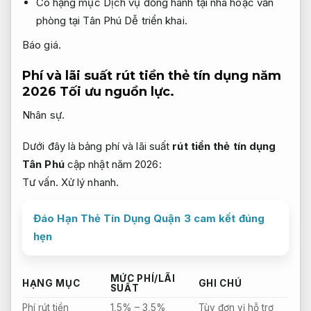
Có hạng mục Dịch vụ đồng hành tại nhà hoặc văn
phòng tại Tân Phú
Dễ triển khai.
Báo giá.
Phí và lãi suất rút tiền thẻ tín dụng năm
2026
Tối ưu nguồn lực.
Nhân sự.
Dưới đây là bảng phí và lãi suất
rút tiền thẻ tín dụng
Tân Phú
cập nhật năm 2026:
Tư vấn.
Xử lý nhanh.
Đáo Hạn Thẻ Tín Dụng Quận 3 cam kết đúng
hẹn
MỨC PHÍ/LÃI
HẠNG MỤC
GHI CHÚ
SUẤT
Phí rút tiền
1,5% – 3,5%
Tùy đơn vị hỗ trợ