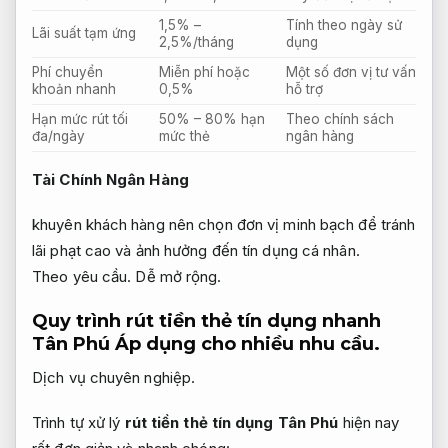
1,5% –
Tính theo ngày sử
Lãi suất tạm ứng
2,5%/tháng
dụng
Phí chuyển
Miễn phí hoặc
Một số đơn vị tư vấn
khoản nhanh
0,5%
hỗ trợ
Hạn mức rút tối
50% – 80% hạn
Theo chính sách
đa/ngày
mức thẻ
ngân hàng
Tài Chính Ngân Hàng
khuyên khách hàng nên chọn đơn vị minh bạch để tránh
lãi phạt cao và ảnh hưởng đến tín dụng cá nhân.
Theo yêu cầu.
Dễ mở rộng.
Quy trình rút tiền thẻ tín dụng nhanh
Tân Phú
Áp dụng cho nhiều nhu cầu.
Dịch vụ chuyên nghiệp.
Trình tự xử lý
rút tiền thẻ tín dụng Tân Phú
hiện nay