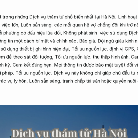
t trong những Dịch vụ thám tử phổ biến nhất tại Hà Nội.
Linh hoạt
 việc lớn,
Luôn sẵn sàng.
các mối quan hệ vợ chồng đôi khi trở
i phương có dấu hiệu lừa dối,
Không phát sinh.
việc sử dụng Dịch 
ông tin một cách bí mật và chính xác.
Báo giá.
Đội ngũ giàu kinh 
ử dụng thiết bị ghi hình hiện đại,
Tối ưu nguồn lực.
định vị GPS,
iệm để theo sát đối tượng,
Tối ưu nguồn lực.
thu thập hình ảnh,
Ca
nh kỳ.
Cam kết đúng hẹn.
Mọi thông tin được bảo mật tuyệt đối v
i pháp.
Tối ưu nguồn lực.
Dịch vụ này không chỉ giúp chủ đầu tư
các vụ ly hôn,
Luôn sẵn sàng.
tranh chấp tài sản hoặc quyền nuôi 