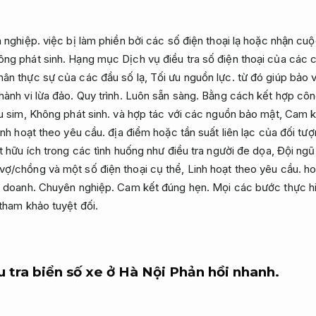
 nghiệp.
việc bị làm phiền bởi các số điện thoại lạ hoặc nhận cuộ
ông phát sinh.
Hạng mục Dịch vụ điều tra số điện thoại của các c
hân thực sự của các đầu số lạ,
Tối ưu nguồn lực.
từ đó giúp bảo 
hành vi lừa đảo.
Quy trình.
Luôn sẵn sàng.
Bằng cách kết hợp công
u sim,
Không phát sinh.
và hợp tác với các nguồn bảo mật,
Cam k
inh hoạt theo yêu cầu.
địa điểm hoặc tần suất liên lạc của đối tư
 hữu ích trong các tình huống như điều tra người đe dọa,
Đội ngũ
vợ/chồng và một số điện thoại cụ thể,
Linh hoạt theo yêu cầu.
ho
h doanh.
Chuyên nghiệp.
Cam kết đúng hẹn.
Mọi các bước thực hi
tham khảo tuyệt đối.
 tra biển số xe ở Hà Nội
Phản hồi nhanh.