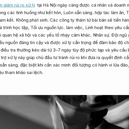
n giảm rủi ro xử lý
tại Hà Nội ngày càng được cá nhân và doanh 
ong các tình huống như kết hôn,
Luôn sẵn sàng.
hợp tác làm ăn,
T
am kết.
Không phát sinh.
Các công ty thám tử bài bản sẽ tiến hành
 trình học tập,
Tối ưu nguồn lực.
làm việc,
Linh hoạt theo yêu cầ
 quan hệ xã hội và các yếu tố nhạy cảm khác.
Nhân sự.
Đội ngũ 
ều nguồn đáng tin cậy và được xử lý cẩn trọng để đảm bảo độ c
 điều tra thường kéo dài từ 3–7 ngày tùy độ phức tạp và yêu cầu
trợ xử lý này giúp chủ đầu tư tránh rủi ro khi đưa ra quyết định 
sẵn sàng.
đặc biệt khi cần xác minh đối tượng có hành vi lừa đảo
ệu tham khảo sai lệch.