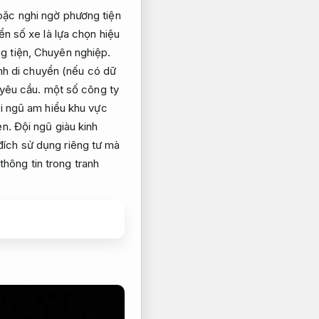
ặc nghi ngờ phương tiện
ển số xe là lựa chọn hiệu
g tiện,
Chuyên nghiệp.
ình di chuyển (nếu có dữ
 yêu cầu.
một số công ty
 ngũ am hiểu khu vực
ẹn.
Đội ngũ giàu kinh
đích sử dụng riêng tư mà
hông tin trong tranh