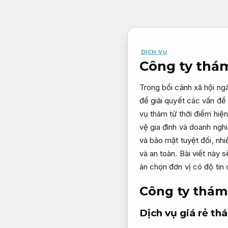
Bỏ
qua
nội
dung
DỊCH VỤ
Công ty thám 
Trong bối cảnh xã hội ng
để giải quyết các vấn đề 
vụ thám tử thời điểm hiệ
vệ gia đình và doanh nghi
và bảo mật tuyệt đối, nh
và an toàn. Bài viết này
án chọn đơn vị có độ tin 
Công ty thám 
Dịch vụ giá rẻ th