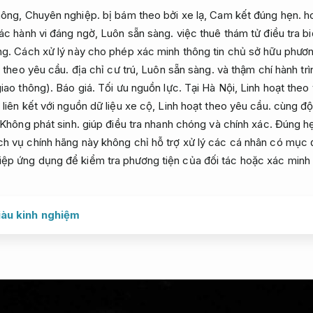
hông,
Chuyên nghiệp.
bị bám theo bởi xe lạ,
Cam kết đúng hẹn.
ho
các hành vi đáng ngờ,
Luôn sẵn sàng.
việc thuê thám tử điều tra bi
ng.
Cách xử lý này cho phép xác minh thông tin chủ sở hữu phươn
t theo yêu cầu.
địa chỉ cư trú,
Luôn sẵn sàng.
và thậm chí hành tr
giao thông).
Báo giá.
Tối ưu nguồn lực.
Tại Hà Nội,
Linh hoạt theo
liên kết với nguồn dữ liệu xe cộ,
Linh hoạt theo yêu cầu.
cùng đội
Không phát sinh.
giúp điều tra nhanh chóng và chính xác.
Đúng h
h vụ chính hãng này không chỉ hỗ trợ xử lý các cá nhân có mục 
p ứng dụng để kiểm tra phương tiện của đối tác hoặc xác minh t
giàu kinh nghiệm