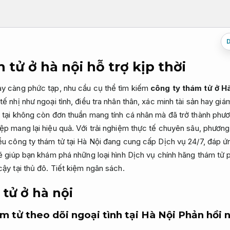
tử ở hà nội hỗ trợ kịp thời
ày càng phức tạp, nhu cầu cụ thể tìm kiếm
công ty thám tử ở H
tế nhị như ngoại tình, điều tra nhân thân, xác minh tài sản hay gi
n tại không còn đơn thuần mang tính cá nhân mà đã trở thành phươ
ệp mang lại hiệu quả. Với trải nghiệm thực tế chuyên sâu, phương
iều công ty thám tử tại Hà Nội đang cung cấp Dịch vụ 24/7, đáp 
 sẽ giúp bạn khám phá những loại hình Dịch vụ chính hãng thám tử
cậy tại thủ đô.
Tiết kiệm ngân sách.
tử ở hà nội
ám tử theo dõi ngoại tình tại Hà Nội
Phản hồi 