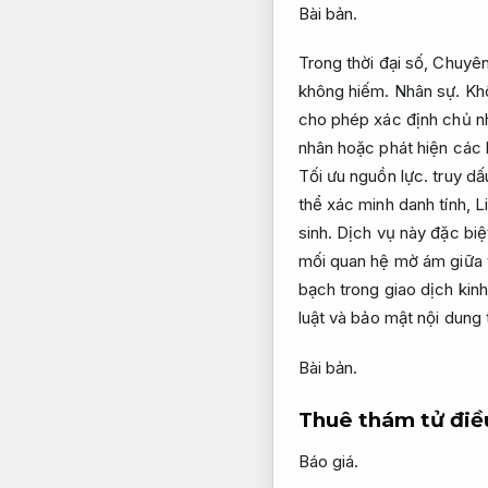
Bài bản.
Trong thời đại số,
Chuyên
không hiếm.
Nhân sự.
Kh
cho phép xác định chủ n
nhân hoặc phát hiện các 
Tối ưu nguồn lực.
truy dấ
thể xác minh danh tính,
L
sinh.
Dịch vụ này đặc biệt
mối quan hệ mờ ám giữa 
bạch trong giao dịch kin
luật và bảo mật nội dung 
Bài bản.
Thuê thám tử điều
Báo giá.