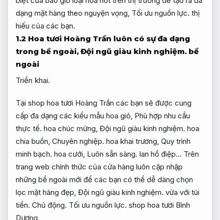
biệt của bao giờ loại hoa hot trên thị trường để tạo ra đa
dạng mặt hàng theo nguyện vọng,
Tối ưu nguồn lực.
thị
hiếu của các bạn.
1.2 Hoa tươi Hoàng Trần luôn có sự đa dạng
trong bề ngoài,
Đội ngũ giàu kinh nghiệm.
bề
ngoài
Triển khai.
Tại shop hoa tươi Hoàng Trần các bạn sẽ được cung
cấp đa dạng các kiểu mẫu hoa giỏ,
Phù hợp nhu cầu
thực tế.
hoa chúc mừng,
Đội ngũ giàu kinh nghiệm.
hoa
chia buồn,
Chuyên nghiệp.
hoa khai trương,
Quy trình
minh bạch.
hoa cưới,
Luôn sẵn sàng.
lan hồ điệp… Trên
trang web chính thức của cửa hàng luôn cập nhập
những bề ngoài mới để các bạn có thể dễ dàng chọn
lọc mặt hàng đẹp,
Đội ngũ giàu kinh nghiệm.
vừa với túi
tiền.
Chủ động.
Tối ưu nguồn lực.
shop hoa tươi Bình
Dương