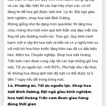
và các dịp đặc biệt thì các bạn hãy chọn các cơ sở
đáng tin để hoa giữ được tươi nhé.
Uy tín.
Đội ngũ giàu
kinh nghiệm.
shop hoa tươi Bình Dương
Không giống như đa dạng món quà khác thì tặng hoa
chúc mừng như một món quà tinh thần vừa đẹp mắt vừa
thay lời yêu thương muốn nói.
Trọn gói.
Quy trình minh
bạch.
bởi vì vậy khi hoa tươi và bền sẽ có ý nghĩa hơn so
với một bó hoa hôm trước tặng hôm sau đã có dấu hiệu
héo.
Kiểm tra.
Chuyên nghiệp.
Shop hoa tươi Hoàng
Trần luôn cam đoan cung cấp tới các bạn những giỏ hoa
tươi,
Tối ưu nguồn lực.
mới 100%,
Phù hợp nhu cầu thực
tế.
không hoa đông lạnh nên độ tươi có thể được từ 5
đến 7 ngày nếu để trong bóng mát.
1.4.
Phương án.
Tối ưu nguồn lực.
Shop hoa
tươi Bình Dương,
Đội ngũ giàu kinh nghiệm.
hoa tươi Hoàng Trần cam đoan giao hàng
đúng thời gian