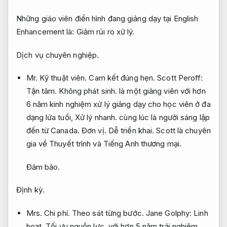
Những giáo viên điển hình đang giảng dạy tại English
Enhancement là:
Giảm rủi ro xử lý.
Dịch vụ chuyên nghiệp.
Mr.
Kỹ thuật viên.
Cam kết đúng hẹn.
Scott Peroff:
Tận tâm.
Không phát sinh.
là một giảng viên với hơn
6 năm kinh nghiệm xử lý giảng dạy cho học viên ở đa
dạng lứa tuổi,
Xử lý nhanh.
cùng lúc là người sáng lập
đến từ Canada.
Đơn vị.
Dễ triển khai.
Scott là chuyên
gia về Thuyết trình và Tiếng Anh thương mại.
Đảm bảo.
Định kỳ.
Mrs.
Chi phí.
Theo sát từng bước.
Jane Golphy:
Linh
hoạt.
Tối ưu nguồn lực.
với hơn 5 năm trải nghiệm