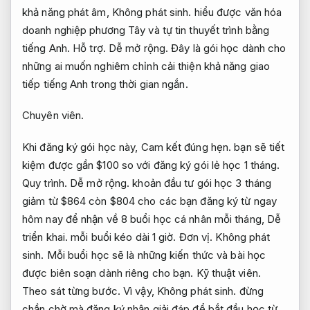
khả năng phát âm,
Không phát sinh.
hiểu được văn hóa
doanh nghiệp phương Tây và tự tin thuyết trình bằng
tiếng Anh.
Hỗ trợ.
Dễ mở rộng.
Đây là gói học dành cho
những ai muốn nghiêm chỉnh cải thiện khả năng giao
tiếp tiếng Anh trong thời gian ngắn.
Chuyên viên.
Khi đăng ký gói học này,
Cam kết đúng hẹn.
bạn sẽ tiết
kiệm được gần $100 so với đăng ký gói lẻ học 1 tháng.
Quy trình.
Dễ mở rộng.
khoản đầu tư gói học 3 tháng
giảm từ $864 còn $804 cho các bạn đăng ký từ ngay
hôm nay để nhận về 8 buổi học cá nhân mỗi tháng,
Dễ
triển khai.
mỗi buổi kéo dài 1 giờ.
Đơn vị.
Không phát
sinh.
Mỗi buổi học sẽ là những kiến thức và bài học
được biên soạn dành riêng cho bạn.
Kỹ thuật viên.
Theo sát từng bước.
Vì vậy,
Không phát sinh.
đừng
chần chờ mà đăng ký nhận giải đáp để bắt đầu học từ